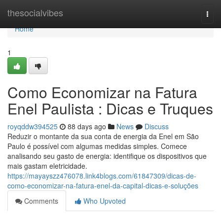
Home
thesocialvibes
Togg
navi
Home
1
Como Economizar na Fatura
Enel Paulista : Dicas e Truques
royqddw394525
88 days ago
News
Discuss
Reduzir o montante da sua conta de energia da Enel em São
Paulo é possível com algumas medidas simples. Comece
analisando seu gasto de energia: identifique os dispositivos que
mais gastam eletricidade.
https://mayayszz476078.link4blogs.com/61847309/dicas-de-
como-economizar-na-fatura-enel-da-capital-dicas-e-soluções
Comments
Who Upvoted