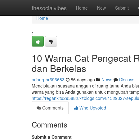
Home
thesocialvibes
Home
New
Submit
Home
1
10 Warna Cat Pengecat R
dan Berkelas
brianrphr696683
86 days ago
News
Discuss
Menciptakan suasana anggun di ruang tamu Anda bisa 
warna yang bisa Anda gunakan untuk mengubah tampila
https://regankitu295882.xzblogs.com/81529327/sepuluh
Comments
Who Upvoted
Comments
Submit a Comment