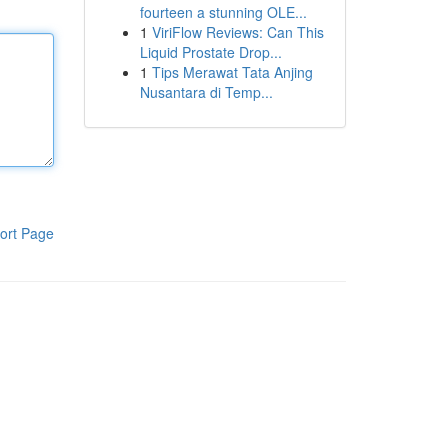
fourteen a stunning OLE...
1
ViriFlow Reviews: Can This
Liquid Prostate Drop...
1
Tips Merawat Tata Anjing
Nusantara di Temp...
ort Page