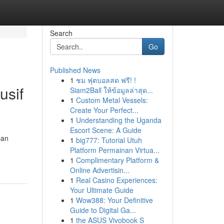
Search
Go
Published News
1
ชม ฟุตบอลสด ฟรี! !
usif
Siam2Ball ให้ข้อมูลล่าสุด...
1
Custom Metal Vessels:
Create Your Perfect...
1
Understanding the Uganda
Escort Scene: A Guide
pan
1
big777: Tutorial Utuh
Platform Permainan Virtua...
1
Complimentary Platform &
Online Advertisin...
1
Real Casino Experiences:
Your Ultimate Guide
1
Wow388: Your Definitive
Guide to Digital Ga...
1
the ASUS Vivobook S