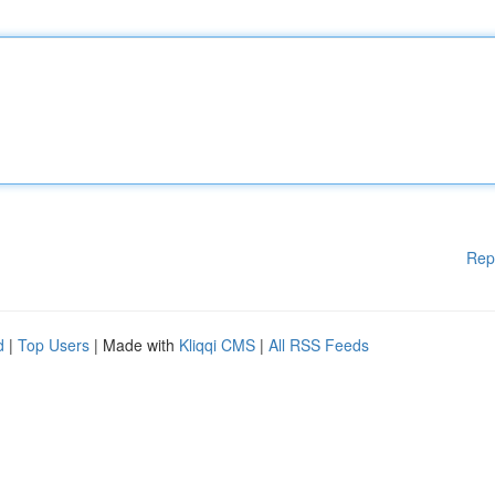
Rep
d
|
Top Users
| Made with
Kliqqi CMS
|
All RSS Feeds