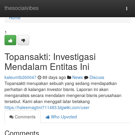
Home
thesocialvibes
Togg
navi
Home
1
Topansakti: Investigasi
Mendalam Entitas Ini
kaleumtb260047
89 days ago
News
Discuss
Topansakti merupakan sebuah yang sedang mendapatkan
perhatian di kalangan investor bisnis. Laporan ini akan
menganalisis secara mendalam mengenai bisnis perusahaan
tersebut. Kami akan menggali latar belakang
https://haleemagtmi711483.blgwiki.com/user
Comments
Who Upvoted
Comments