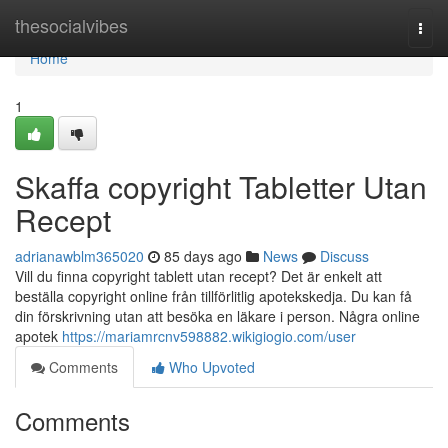
Home
thesocialvibes
Togg
navi
Home
1
Skaffa copyright Tabletter Utan
Recept
adrianawblm365020
85 days ago
News
Discuss
Vill du finna copyright tablett utan recept? Det är enkelt att
beställa copyright online från tillförlitlig apotekskedja. Du kan få
din förskrivning utan att besöka en läkare i person. Några online
apotek
https://mariamrcnv598882.wikigiogio.com/user
Comments
Who Upvoted
Comments