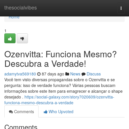
Home
thesocialvibes
Togg
navi
Home
1
Ozenvitta: Funciona Mesmo?
Descubra a Verdade!
adamytva569180
87 days ago
News
Discuss
Você tem visto diversas propagandas sobre o Ozenvitta e se
pergunta: isso de verdade funciona? Várias pessoas buscam
informações sobre este item para emagrecer e alcançar o shape
desejado .
https://social-galaxy.com/story7020609/ozenvitta-
funciona-mesmo-descubra-a-verdade
Comments
Who Upvoted
Comments