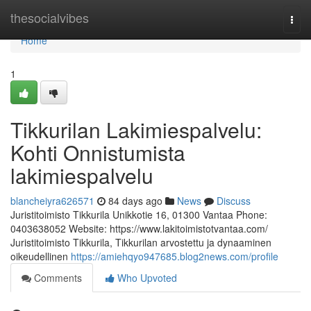
Home
thesocialvibes
Togg
navi
Home
1
Tikkurilan Lakimiespalvelu:
Kohti Onnistumista
lakimiespalvelu
blancheiyra626571
84 days ago
News
Discuss
Juristitoimisto Tikkurila Unikkotie 16, 01300 Vantaa Phone:
0403638052 Website: https://www.lakitoimistotvantaa.com/
Juristitoimisto Tikkurila, Tikkurilan arvostettu ja dynaaminen
oikeudellinen
https://amiehqyo947685.blog2news.com/profile
Comments
Who Upvoted