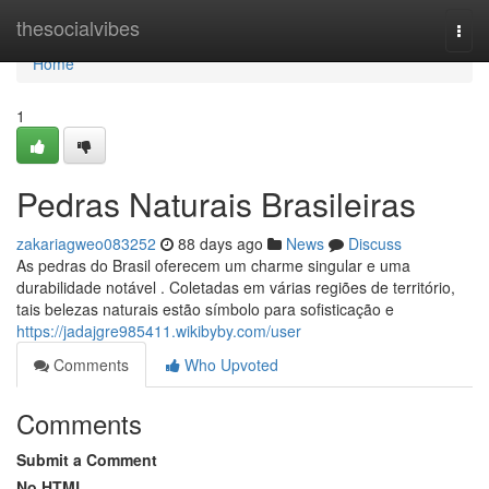
Home
thesocialvibes
Togg
navi
Home
1
Pedras Naturais Brasileiras
zakariagweo083252
88 days ago
News
Discuss
As pedras do Brasil oferecem um charme singular e uma
durabilidade notável . Coletadas em várias regiões de território,
tais belezas naturais estão símbolo para sofisticação e
https://jadajgre985411.wikibyby.com/user
Comments
Who Upvoted
Comments
Submit a Comment
No HTML