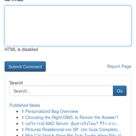
HTML is disabled
Report Page
Search
Go
Published News
1
Personalized Bag Overview
1
Choosing the Right DMS: Is Revver the Answer?
1
บทวิจารณ์ NAD Serum: คุ้มค่าจริงไหม? รีวิว จาก...
1
Pinturas Residencial em SP: Um Guia Completo...
1
Nhà Cái 24club Sòng Bài Trực Tuyến Hàng Đầu V...