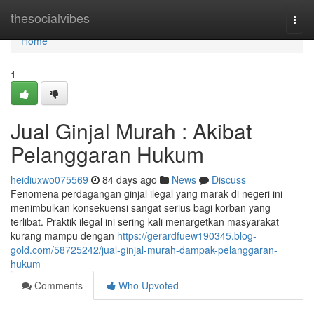
Home
thesocialvibes
Togg
navi
Home
1
Jual Ginjal Murah : Akibat
Pelanggaran Hukum
heidiuxwo075569
84 days ago
News
Discuss
Fenomena perdagangan ginjal ilegal yang marak di negeri ini
menimbulkan konsekuensi sangat serius bagi korban yang
terlibat. Praktik ilegal ini sering kali menargetkan masyarakat
kurang mampu dengan
https://gerardfuew190345.blog-
gold.com/58725242/jual-ginjal-murah-dampak-pelanggaran-
hukum
Comments
Who Upvoted