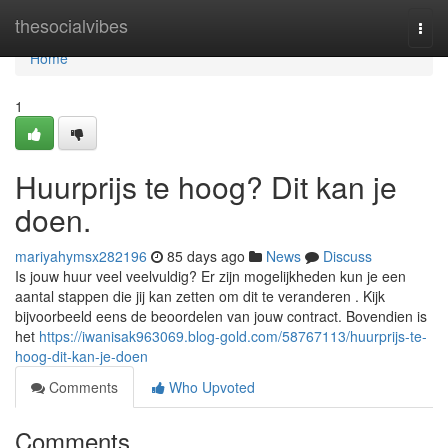
Home
thesocialvibes
Togg
navi
Home
1
Huurprijs te hoog? Dit kan je
doen.
mariyahymsx282196
85 days ago
News
Discuss
Is jouw huur veel veelvuldig? Er zijn mogelijkheden kun je een
aantal stappen die jij kan zetten om dit te veranderen . Kijk
bijvoorbeeld eens de beoordelen van jouw contract. Bovendien is
het
https://iwanisak963069.blog-gold.com/58767113/huurprijs-te-
hoog-dit-kan-je-doen
Comments
Who Upvoted
Comments