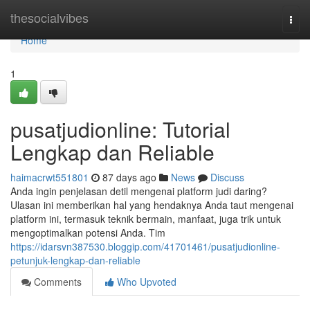
Home
thesocialvibes
Togg
navi
Home
1
pusatjudionline: Tutorial
Lengkap dan Reliable
haimacrwt551801
87 days ago
News
Discuss
Anda ingin penjelasan detil mengenai platform judi daring?
Ulasan ini memberikan hal yang hendaknya Anda taut mengenai
platform ini, termasuk teknik bermain, manfaat, juga trik untuk
mengoptimalkan potensi Anda. Tim
https://idarsvn387530.bloggip.com/41701461/pusatjudionline-
petunjuk-lengkap-dan-reliable
Comments
Who Upvoted