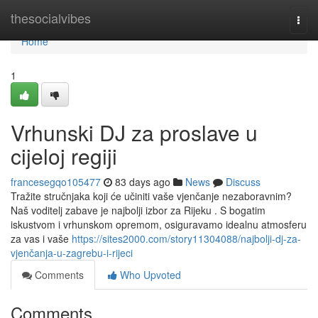
Home
thesocialvibes
Togg
navi
Home
1
Vrhunski DJ za proslave u
cijeloj regiji
francesegqo105477
83 days ago
News
Discuss
Tražite stručnjaka koji će učiniti vaše vjenčanje nezaboravnim?
Naš voditelj zabave je najbolji izbor za Rijeku . S bogatim
iskustvom i vrhunskom opremom, osiguravamo idealnu atmosferu
za vas i vaše
https://sites2000.com/story11304088/najbolji-dj-za-
vjenčanja-u-zagrebu-i-rijeci
Comments
Who Upvoted
Comments