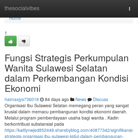
Home
thesocialvibes
Togg
navi
Home
1
Fungsi Strategis Perkumpulan
Wanita Sulawesi Selatan
dalam Perkembangan Kondisi
Ekonomi
haimaxjys736018
84 days ago
News
Discuss
Organisasi Ibu Sulawesi Selatan memegang peran yang sangat
krusial dalam memacu pembangunan kondisi ekonomi daerah.
Melalui program pemberdayaan usaha bagi wanita , Kadin
berkontribusi substansial pada
https://kaitlynwjed852448.sharebyblog.com/40877342/signifikansi-
strategis-organisasi-ibu-sulawesi-kidul-dalam-pembangunan-