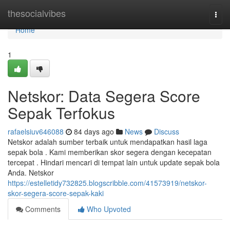
Home
thesocialvibes
Togg
navi
Home
1
Netskor: Data Segera Score
Sepak Terfokus
rafaelsiuv646088
84 days ago
News
Discuss
Netskor adalah sumber terbaik untuk mendapatkan hasil laga
sepak bola . Kami memberikan skor segera dengan kecepatan
tercepat . Hindari mencari di tempat lain untuk update sepak bola
Anda. Netskor
https://estelletidy732825.blogscribble.com/41573919/netskor-
skor-segera-score-sepak-kaki
Comments
Who Upvoted