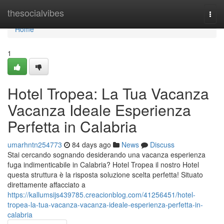
Home
thesocialvibes
Togg
navi
Home
1
Hotel Tropea: La Tua Vacanza
Vacanza Ideale Esperienza
Perfetta in Calabria
umarhntn254773
84 days ago
News
Discuss
Stai cercando sognando desiderando una vacanza esperienza
fuga indimenticabile in Calabria? Hotel Tropea il nostro Hotel
questa struttura è la risposta soluzione scelta perfetta! Situato
direttamente affacciato a
https://kallumsijs439785.creacionblog.com/41256451/hotel-
tropea-la-tua-vacanza-vacanza-ideale-esperienza-perfetta-in-
calabria