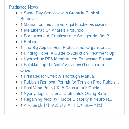
Published News
1
Same Day Services with Cronulla Rubbish
Removal...
1
Maman ou t'es : La voix qui touche les cœurs
1
Ide Liberal: Un Análisis Profundo
1
Formazione di Certificazione Stringer del Bel P...
1
Ethicon
1
The Big Apple's Best Professional Organizers:...
1
Finding Hope: A Guide to Addiction Treatment Op...
1
Hydrophilic PES Membranes: Enhancing Filtration...
1
Kajakken op de Amblève: Jouw Gids voor een
Onve...
1
Primates for Offer: A Thorough Manual
1
Rubbish Removal Penrith for Tension Free Rubbis...
1
Best Vape Pens UK: A Consumer's Guide
1
Nyonyatogel: Tutorial Utuh untuk Orang Baru
1
Regaining Mobility : Motor Disability & Neuro R...
1
진짜 프릴리지 구입 안전하게 알아보는 방법