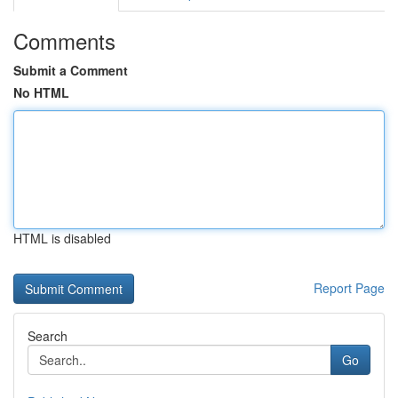
Comments
Submit a Comment
No HTML
HTML is disabled
Report Page
Search
Go