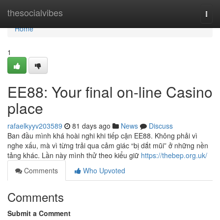
Home
thesocialvibes
Togg
navi
Home
1
EE88: Your final on-line Casino
place
rafaelkyyv203589
81 days ago
News
Discuss
Ban đầu mình khá hoài nghi khi tiếp cận EE88. Không phải vì
nghe xấu, mà vì từng trải qua cảm giác “bị dắt mũi” ở những nền
tảng khác. Lần này mình thử theo kiểu giữ
https://thebep.org.uk/
Comments
Who Upvoted
Comments
Submit a Comment