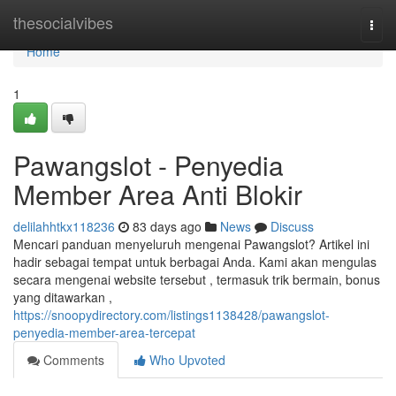
Home
thesocialvibes
Togg
navi
Home
1
Pawangslot - Penyedia
Member Area Anti Blokir
delilahhtkx118236
83 days ago
News
Discuss
Mencari panduan menyeluruh mengenai Pawangslot? Artikel ini
hadir sebagai tempat untuk berbagai Anda. Kami akan mengulas
secara mengenai website tersebut , termasuk trik bermain, bonus
yang ditawarkan ,
https://snoopydirectory.com/listings1138428/pawangslot-
penyedia-member-area-tercepat
Comments
Who Upvoted