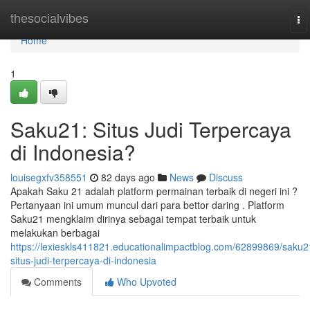
Home
thesocialvibes
To
na
Home
1
Saku21: Situs Judi Terpercaya
di Indonesia?
louisegxfv358551
82 days ago
News
Discuss
Apakah Saku 21 adalah platform permainan terbaik di negeri ini ?
Pertanyaan ini umum muncul dari para bettor daring . Platform
Saku21 mengklaim dirinya sebagai tempat terbaik untuk
melakukan berbagai
https://lexieskls411821.educationalimpactblog.com/62899869/saku2
situs-judi-terpercaya-di-indonesia
Comments
Who Upvoted