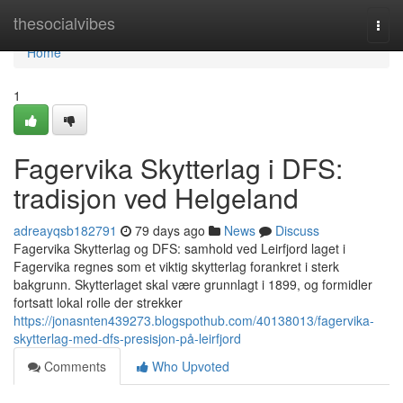
Home
thesocialvibes
Togg
navi
Home
1
Fagervika Skytterlag i DFS:
tradisjon ved Helgeland
adreayqsb182791
79 days ago
News
Discuss
Fagervika Skytterlag og DFS: samhold ved Leirfjord laget i
Fagervika regnes som et viktig skytterlag forankret i sterk
bakgrunn. Skytterlaget skal være grunnlagt i 1899, og formidler
fortsatt lokal rolle der strekker
https://jonasnten439273.blogspothub.com/40138013/fagervika-
skytterlag-med-dfs-presisjon-på-leirfjord
Comments
Who Upvoted