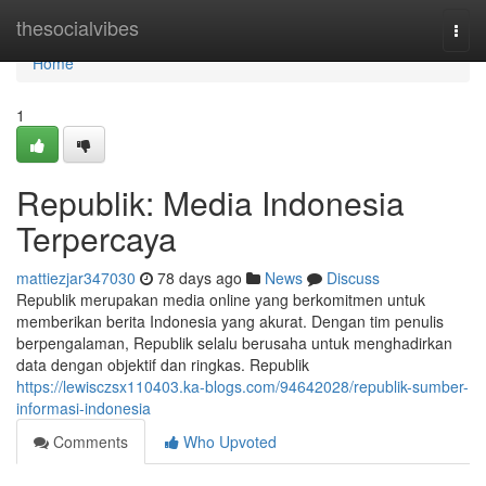
Home
thesocialvibes
Togg
navi
Home
1
Republik: Media Indonesia
Terpercaya
mattiezjar347030
78 days ago
News
Discuss
Republik merupakan media online yang berkomitmen untuk
memberikan berita Indonesia yang akurat. Dengan tim penulis
berpengalaman, Republik selalu berusaha untuk menghadirkan
data dengan objektif dan ringkas. Republik
https://lewisczsx110403.ka-blogs.com/94642028/republik-sumber-
informasi-indonesia
Comments
Who Upvoted