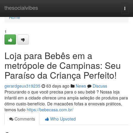
Home
thesocialvibes
Togg
navi
Home
1
Loja para Bebês em a
metrópole de Campinas: Seu
Paraíso da Criança Perfeito!
gerardgeux319235
63 days ago
News
Discuss
Procurando o que você precisa para o seu bebê ? Nossa loja
infantil em a cidade oferece uma ampla seleção de produtos para
ótimo custo-benefício. De macacões fofas a enxovais práticos,
temos tudo
https://bebecasa.com.br/
Comments
Who Upvoted