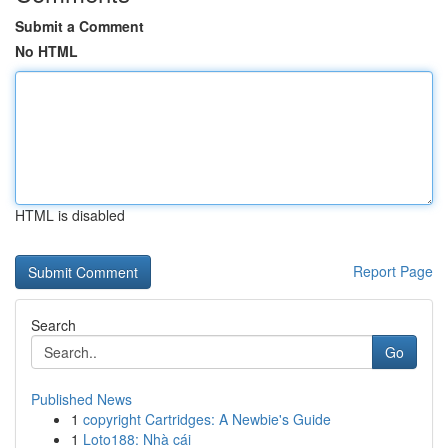
Submit a Comment
No HTML
HTML is disabled
Report Page
Search
Go
Published News
1
copyright Cartridges: A Newbie's Guide
1
Loto188: Nhà cái