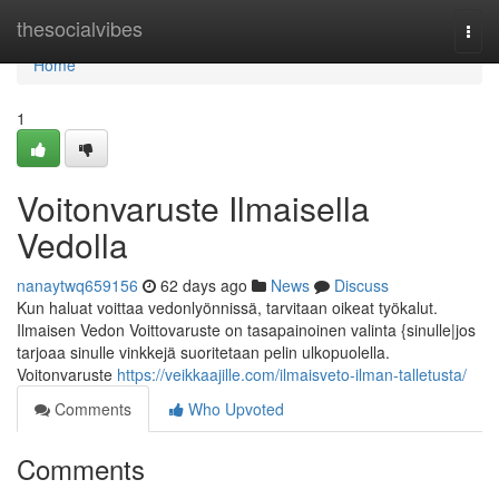
Home
thesocialvibes
Togg
navi
Home
1
Voitonvaruste Ilmaisella
Vedolla
nanaytwq659156
62 days ago
News
Discuss
Kun haluat voittaa vedonlyönnissä, tarvitaan oikeat työkalut.
Ilmaisen Vedon Voittovaruste on tasapainoinen valinta {sinulle|jos
tarjoaa sinulle vinkkejä suoritetaan pelin ulkopuolella.
Voitonvaruste
https://veikkaajille.com/ilmaisveto-ilman-talletusta/
Comments
Who Upvoted
Comments