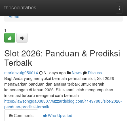
Home
thesocialvibes
Togg
navi
Home
1
Slot 2026: Panduan & Prediksi
Terbaik
mariahzufg950014
61 days ago
News
Discuss
Bagi Anda yang menyukai bermain permainan slot, Slot 2026
menawarkan panduan dan analisa terbaik untuk meraih
kemenangan di tahun 2026. Situs kami telah mengumpulkan
informasi terbaru mengenai cara bermain
https://lawsonjgqa038307.wizzardsblog.com/41497885/slot-2026-
panduan-prediksi-terbaik
Comments
Who Upvoted