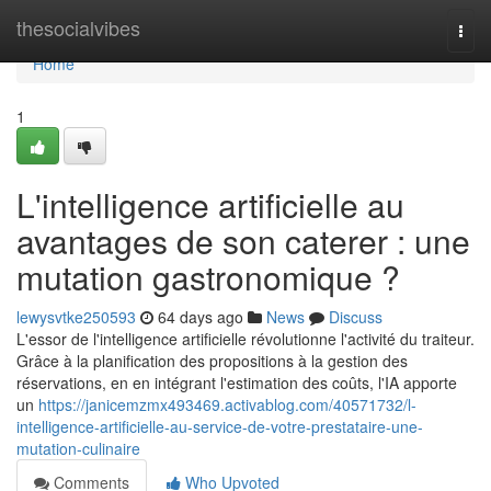
Home
thesocialvibes
Togg
navi
Home
1
L'intelligence artificielle au
avantages de son caterer : une
mutation gastronomique ?
lewysvtke250593
64 days ago
News
Discuss
L'essor de l'intelligence artificielle révolutionne l'activité du traiteur.
Grâce à la planification des propositions à la gestion des
réservations, en en intégrant l'estimation des coûts, l'IA apporte
un
https://janicemzmx493469.activablog.com/40571732/l-
intelligence-artificielle-au-service-de-votre-prestataire-une-
mutation-culinaire
Comments
Who Upvoted