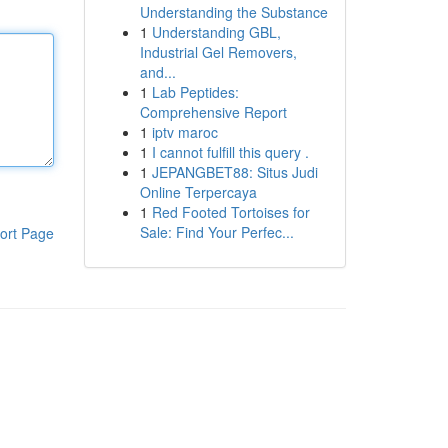
Understanding the Substance
1
Understanding GBL,
Industrial Gel Removers,
and...
1
Lab Peptides:
Comprehensive Report
1
iptv maroc
1
I cannot fulfill this query .
1
JEPANGBET88: Situs Judi
Online Terpercaya
1
Red Footed Tortoises for
Sale: Find Your Perfec...
ort Page