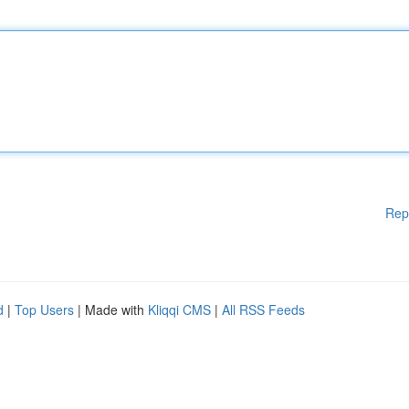
Rep
d
|
Top Users
| Made with
Kliqqi CMS
|
All RSS Feeds