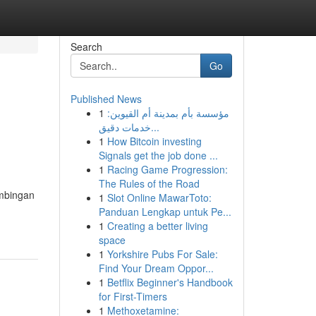
Search
Go
Published News
1
مؤسسة بأم بمدينة أم القيوين:
خدمات دقيق...
1
How Bitcoin investing
Signals get the job done ...
1
Racing Game Progression:
The Rules of the Road
imbingan
1
Slot Online MawarToto:
Panduan Lengkap untuk Pe...
1
Creating a better living
space
1
Yorkshire Pubs For Sale:
Find Your Dream Oppor...
1
Betflix Beginner's Handbook
for First-Timers
1
Methoxetamine: