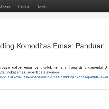
Groups
Register
Login
rading Komoditas Emas: Panduan
pasar jual beli emas, perlu untuk memahami analisis fundamental. B
pada tingkat emas, seperti data ekonomi
pelajari-evaluasi-dasar-trading-emas-bimbingan-lengkap-mulai-awal