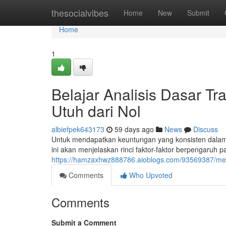
Home
thesocialvibes
Home
New
Submit
Home
1
Belajar Analisis Dasar T
Utuh dari Nol
albiefpek643173
59 days ago
News
Discuss
Untuk mendapatkan keuntungan yang konsisten dalam 
ini akan menjelaskan rinci faktor-faktor berpengaruh 
https://hamzaxhwz888786.aioblogs.com/93569387/mem
Comments
Who Upvoted
Comments
Submit a Comment