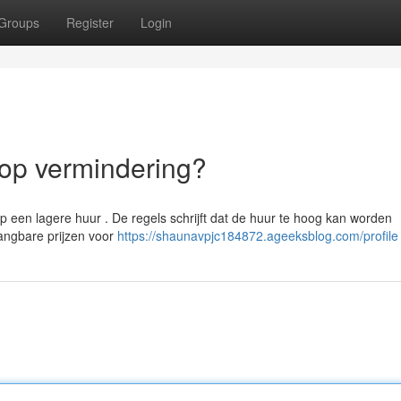
Groups
Register
Login
 op vermindering?
op een lagere huur . De regels schrijft dat de huur te hoog kan worden
angbare prijzen voor
https://shaunavpjc184872.ageeksblog.com/profile