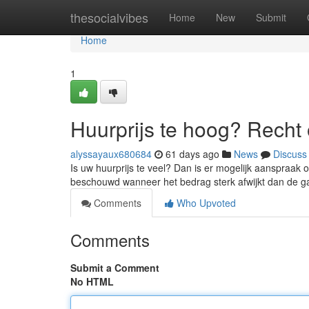
Home
thesocialvibes
Home
New
Submit
Home
1
Huurprijs te hoog? Recht
alyssayaux680684
61 days ago
News
Discuss
Is uw huurprijs te veel? Dan is er mogelijk aanspraak 
beschouwd wanneer het bedrag sterk afwijkt dan de g
Comments
Who Upvoted
Comments
Submit a Comment
No HTML