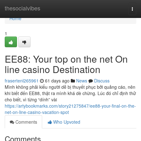
Home
thesocialvibes
Togg
navi
Home
1
EE88: Your top on the net On
line casino Destination
frasertenl265961
61 days ago
News
Discuss
Mình không phải kiểu người dễ bị thuyết phục bởi quảng cáo, nên
khi biết đến EE88, thật ra mình khá dè chừng. Lúc đó chỉ định thử
cho biết, vì từng “dính” vài
https://artybookmarks.com/story21275847/ee88-your-final-on-the-
net-on-line-casino-vacation-spot
Comments
Who Upvoted
Comments