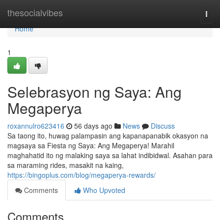
Home
thesocialvibes
Togg
navi
Home
1
Selebrasyon ng Saya: Ang
Megaperya
roxannulro623416
56 days ago
News
Discuss
Sa taong ito, huwag palampasin ang kapanapanabik okasyon na
magsaya sa Fiesta ng Saya: Ang Megaperya! Marahil
maghahatid ito ng malaking saya sa lahat indibidwal. Asahan para
sa maraming rides, masakit na kaing,
https://bingoplus.com/blog/megaperya-rewards/
Comments
Who Upvoted
Comments