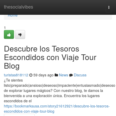
Home
thesocialvibes
Togg
navi
Home
1
Descubre los Tesoros
Escondidos con Viaje Tour
Blog
turistas818112
59 days ago
News
Discuss
¿Te sientes
listo|preparado|ansioso|deseoso|impaciente|entusiasmado|deseoso
de explorar lugares mágicos? Con nuestro blog, te damos la
bienvenida a una exploración única. Encuentra los lugares
escondidos de el
https://bookmarksusa.com/story21612921/descubre-los-tesoros-
escondidos-con-viaje-tour-blog