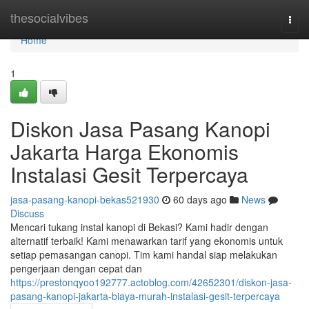
Home
thesocialvibes
Togg
navi
Home
1
Diskon Jasa Pasang Kanopi
Jakarta Harga Ekonomis
Instalasi Gesit Terpercaya
jasa-pasang-kanopi-bekas521930
60 days ago
News
Discuss
Mencari tukang instal kanopi di Bekasi? Kami hadir dengan
alternatif terbaik! Kami menawarkan tarif yang ekonomis untuk
setiap pemasangan canopi. Tim kami handal siap melakukan
pengerjaan dengan cepat dan
https://prestonqyoo192777.actoblog.com/42652301/diskon-jasa-
pasang-kanopi-jakarta-biaya-murah-instalasi-gesit-terpercaya