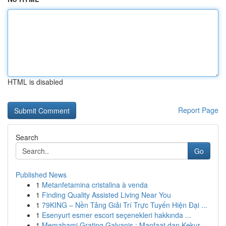
HTML is disabled
Report Page
Search
Go
Published News
1
Metanfetamina cristalina à venda
1
Finding Quality Assisted Living Near You
1
79KING – Nền Tảng Giải Trí Trực Tuyến Hiện Đại ...
1
Esenyurt esmer escort seçenekleri hakkında ...
1
Memahami Grating Galvanis : Manfaat dan Kekur...