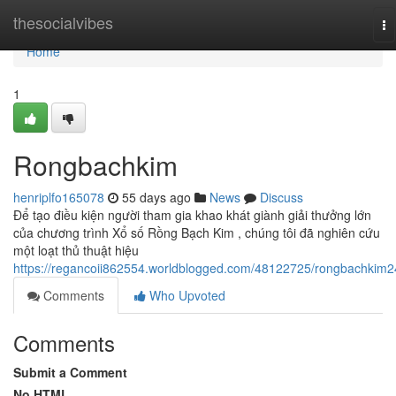
Home
thesocialvibes
To
na
Home
1
Rongbachkim
henriplfo165078
55 days ago
News
Discuss
Để tạo điều kiện người tham gia khao khát giành giải thưởng lớn
của chương trình Xổ số Rồng Bạch Kim , chúng tôi đã nghiên cứu
một loạt thủ thuật hiệu
https://regancoii862554.worldblogged.com/48122725/rongbachkim
Comments
Who Upvoted
Comments
Submit a Comment
No HTML