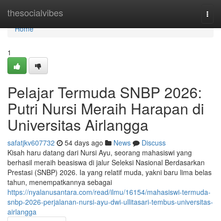
Home
thesocialvibes
Togg
navi
Home
1
Pelajar Termuda SNBP 2026:
Putri Nursi Meraih Harapan di
Universitas Airlangga
safatjkv607732
54 days ago
News
Discuss
Kisah haru datang dari Nursi Ayu, seorang mahasiswi yang
berhasil meraih beasiswa di jalur Seleksi Nasional Berdasarkan
Prestasi (SNBP) 2026. Ia yang relatif muda, yakni baru lima belas
tahun, menempatkannya sebagai
https://nyalanusantara.com/read/ilmu/16154/mahasiswi-termuda-
snbp-2026-perjalanan-nursi-ayu-dwi-ullitasari-tembus-universitas-
airlangga