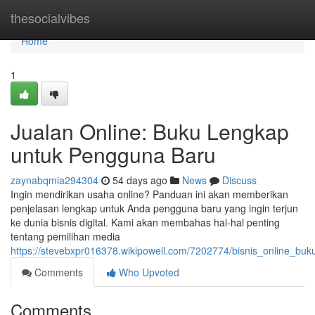
Home
thesocialvibes
Home
1
Jualan Online: Buku Lengkap
untuk Pengguna Baru
zaynabqmia294304
54 days ago
News
Discuss
Ingin mendirikan usaha online? Panduan ini akan memberikan
penjelasan lengkap untuk Anda pengguna baru yang ingin terjun
ke dunia bisnis digital. Kami akan membahas hal-hal penting
tentang pemilihan media
https://stevebxpr016378.wikipowell.com/7202774/bisnis_online_b
Comments
Who Upvoted
Comments