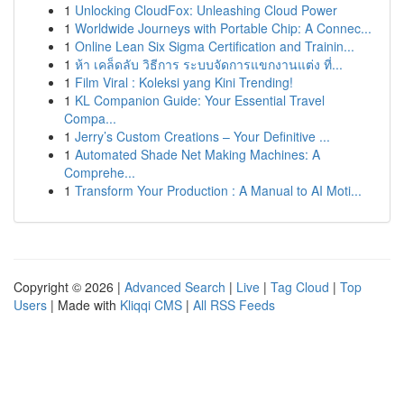
1
Unlocking CloudFox: Unleashing Cloud Power
1
Worldwide Journeys with Portable Chip: A Connec...
1
Online Lean Six Sigma Certification and Trainin...
1
ห้า เคล็ดลับ วิธีการ ระบบจัดการแขกงานแต่ง ที่...
1
Film Viral : Koleksi yang Kini Trending!
1
KL Companion Guide: Your Essential Travel
Compa...
1
Jerry’s Custom Creations – Your Definitive ...
1
Automated Shade Net Making Machines: A
Comprehe...
1
Transform Your Production : A Manual to AI Moti...
Copyright © 2026 |
Advanced Search
|
Live
|
Tag Cloud
|
Top
Users
| Made with
Kliqqi CMS
|
All RSS Feeds