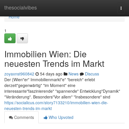
Home
thesocialvibes
Togg
navi
Home
1
Immobilien Wien: Die
neuesten Trends im Markt
zoyaxnst960842
54 days ago
News
Discuss
Der {Wien"er" Immobilienmarkt"e" "bereich" erlebt
derzeit"gegenwärtig" "im Moment" eine
interessante"faszinierende" "spannende" Entwicklung"Dynamik"
"Veränderung". Besonders"Vor allem" "Insbesondere" sind
https://socialicus.com/story7133210/immobilien-wien-die-
neuesten-trends-im-markt
Comments
Who Upvoted