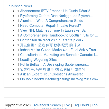
Published News
1
Abonnement IPTV France : Un Guide Détaillé ...
1
Flyttföretag Örebro Dina Närliggande Flyttmä...
1
Aluminum Wire: A Comprehensive Guide
1
Need Computer Repair in Lake Forest?
1
View NFL Matches : Tune In Eagles vs. San ...
1
A Comprehensive Handbook to Scottish Kilts for ...
1
Contenitori da dieci 20 e quaranta piedi -...
1
开云集团： 塑造 体育 数字 纪元 的 未来
1
Indian Matka Guide: Matka 420, Final Ank & Trus...
1
Consultoria de Marketing em Senador Canedo: I...
1
Leading Wagering Sites
1
Pot in Belfast : A Developing Subterranean...
1
일본직구, 득템의 모든 것! 쇼핑몰 비교분석
1
Ask an Expert: Your Questions Answered
1
Online-Kinderwunschbegleitung: Ihr Weg zur Schw...
Copyright © 2026 |
Advanced Search
|
Live
|
Tag Cloud
|
Top