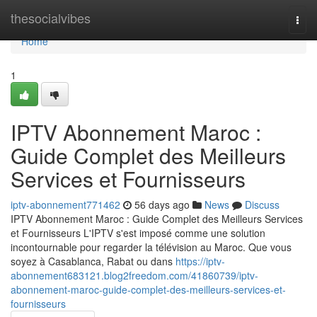
Home
thesocialvibes
Togg
navi
Home
1
IPTV Abonnement Maroc :
Guide Complet des Meilleurs
Services et Fournisseurs
iptv-abonnement771462
56 days ago
News
Discuss
IPTV Abonnement Maroc : Guide Complet des Meilleurs Services
et Fournisseurs L'IPTV s'est imposé comme une solution
incontournable pour regarder la télévision au Maroc. Que vous
soyez à Casablanca, Rabat ou dans
https://iptv-
abonnement683121.blog2freedom.com/41860739/iptv-
abonnement-maroc-guide-complet-des-meilleurs-services-et-
fournisseurs