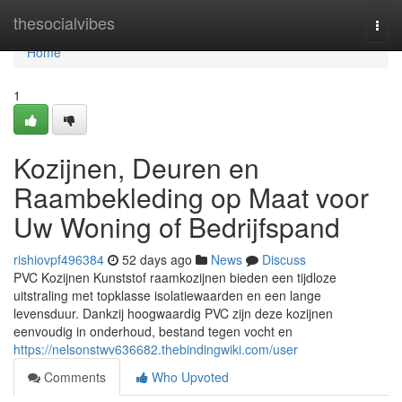
Home
thesocialvibes
Togg
navi
Home
1
Kozijnen, Deuren en
Raambekleding op Maat voor
Uw Woning of Bedrijfspand
rishiovpf496384
52 days ago
News
Discuss
PVC Kozijnen Kunststof raamkozijnen bieden een tijdloze
uitstraling met topklasse isolatiewaarden en een lange
levensduur. Dankzij hoogwaardig PVC zijn deze kozijnen
eenvoudig in onderhoud, bestand tegen vocht en
https://nelsonstwv636682.thebindingwiki.com/user
Comments
Who Upvoted