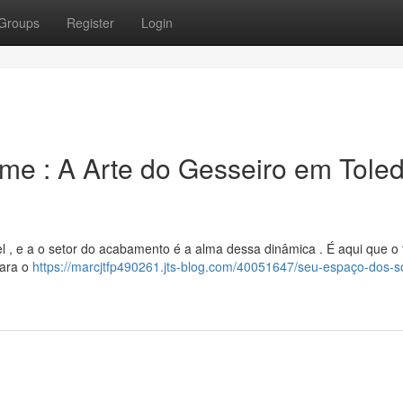
Groups
Register
Login
e : A Arte do Gesseiro em Tole
el , e a o setor do acabamento é a alma dessa dinâmica . É aqui que o 
para o
https://marcjtfp490261.jts-blog.com/40051647/seu-espaço-dos-