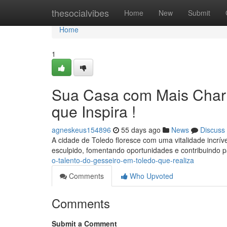
Home
thesocialvibes
Home
New
Submit
Home
1
Sua Casa com Mais Charm
que Inspira !
agneskeus154896
55 days ago
News
Discuss
A cidade de Toledo floresce com uma vitalidade incrív
esculpido, fomentando oportunidades e contribuindo 
o-talento-do-gesseiro-em-toledo-que-realiza
Comments
Who Upvoted
Comments
Submit a Comment