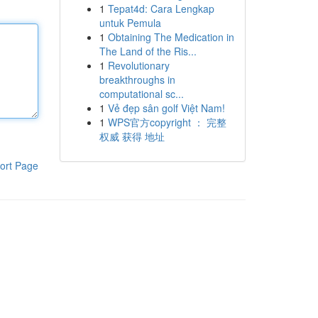
1
Tepat4d: Cara Lengkap
untuk Pemula
1
Obtaining The Medication in
The Land of the Ris...
1
Revolutionary
breakthroughs in
computational sc...
1
Vẻ đẹp sân golf Việt Nam!
1
WPS官方copyright ： 完整
权威 获得 地址
ort Page