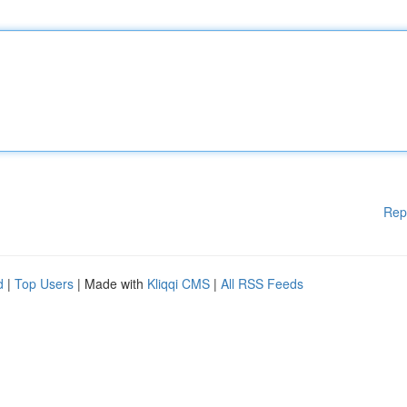
Rep
d
|
Top Users
| Made with
Kliqqi CMS
|
All RSS Feeds