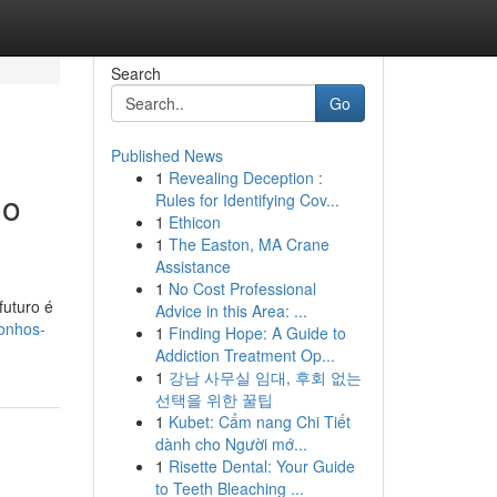
Search
Go
Published News
1
Revealing Deception :
do
Rules for Identifying Cov...
1
Ethicon
1
The Easton, MA Crane
Assistance
1
No Cost Professional
futuro é
Advice in this Area: ...
sonhos-
1
Finding Hope: A Guide to
Addiction Treatment Op...
1
강남 사무실 임대, 후회 없는
선택을 위한 꿀팁
1
Kubet: Cẩm nang Chi Tiết
dành cho Người mớ...
1
Risette Dental: Your Guide
to Teeth Bleaching ...