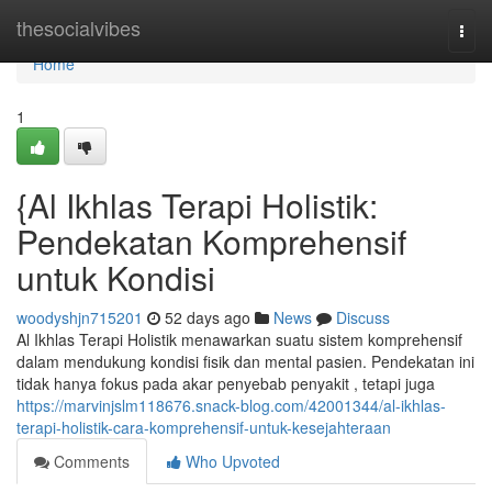
Home
thesocialvibes
Togg
navi
Home
1
{Al Ikhlas Terapi Holistik:
Pendekatan Komprehensif
untuk Kondisi
woodyshjn715201
52 days ago
News
Discuss
Al Ikhlas Terapi Holistik menawarkan suatu sistem komprehensif
dalam mendukung kondisi fisik dan mental pasien. Pendekatan ini
tidak hanya fokus pada akar penyebab penyakit , tetapi juga
https://marvinjslm118676.snack-blog.com/42001344/al-ikhlas-
terapi-holistik-cara-komprehensif-untuk-kesejahteraan
Comments
Who Upvoted