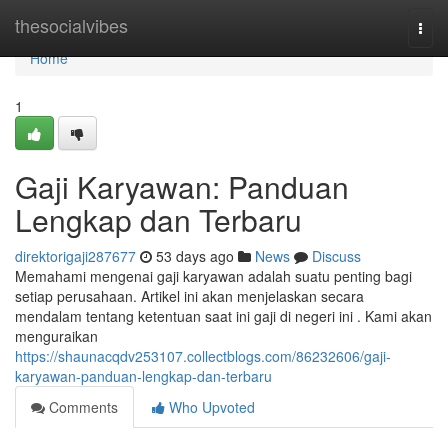
Home
thesocialvibes
Togg
navi
Home
1
Gaji Karyawan: Panduan
Lengkap dan Terbaru
direktorigaji287677
53 days ago
News
Discuss
Memahami mengenai gaji karyawan adalah suatu penting bagi
setiap perusahaan. Artikel ini akan menjelaskan secara
mendalam tentang ketentuan saat ini gaji di negeri ini . Kami akan
menguraikan
https://shaunacqdv253107.collectblogs.com/86232606/gaji-
karyawan-panduan-lengkap-dan-terbaru
Comments
Who Upvoted