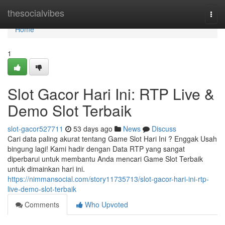
Home
thesocialvibes
Togg
navi
Home
1
Slot Gacor Hari Ini: RTP Live &
Demo Slot Terbaik
slot-gacor527711
53 days ago
News
Discuss
Cari data paling akurat tentang Game Slot Hari Ini ? Enggak Usah
bingung lagi! Kami hadir dengan Data RTP yang sangat
diperbarui untuk membantu Anda mencari Game Slot Terbaik
untuk dimainkan hari ini.
https://nimmansocial.com/story11735713/slot-gacor-hari-ini-rtp-
live-demo-slot-terbaik
Comments
Who Upvoted