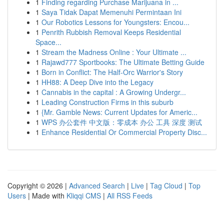
1
Finding regarding Purchase Marijuana in ...
1
Saya Tidak Dapat Memenuhi Permintaan Ini
1
Our Robotics Lessons for Youngsters: Encou...
1
Penrith Rubbish Removal Keeps Residential
Space...
1
Stream the Madness Online : Your Ultimate ...
1
Rajawd777 Sportbooks: The Ultimate Betting Guide
1
Born in Conflict: The Half-Orc Warrior's Story
1
HH88: A Deep Dive into the Legacy
1
Cannabis in the capital : A Growing Undergr...
1
Leading Construction Firms in this suburb
1
{Mr. Gamble News: Current Updates for Americ...
1
WPS 办公套件 中文版：零成本 办公 工具 深度 测试
1
Enhance Residential Or Commercial Property Disc...
Copyright © 2026 |
Advanced Search
|
Live
|
Tag Cloud
|
Top
Users
| Made with
Kliqqi CMS
|
All RSS Feeds