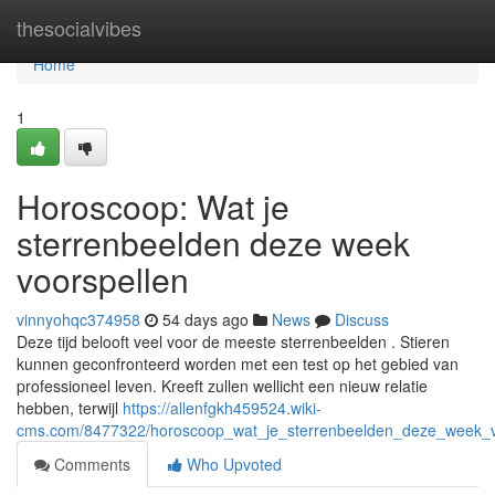
Home
thesocialvibes
Home
1
Horoscoop: Wat je
sterrenbeelden deze week
voorspellen
vinnyohqc374958
54 days ago
News
Discuss
Deze tijd belooft veel voor de meeste sterrenbeelden . Stieren
kunnen geconfronteerd worden met een test op het gebied van
professioneel leven. Kreeft zullen wellicht een nieuw relatie
hebben, terwijl
https://allenfgkh459524.wiki-
cms.com/8477322/horoscoop_wat_je_sterrenbeelden_deze_week_v
Comments
Who Upvoted