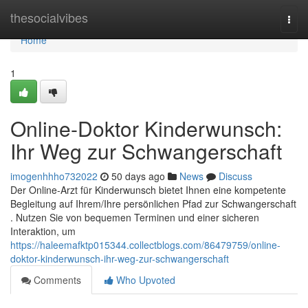
Home
thesocialvibes
Togg
navi
Home
1
Online-Doktor Kinderwunsch:
Ihr Weg zur Schwangerschaft
imogenhhho732022
50 days ago
News
Discuss
Der Online-Arzt für Kinderwunsch bietet Ihnen eine kompetente
Begleitung auf Ihrem/Ihre persönlichen Pfad zur Schwangerschaft
. Nutzen Sie von bequemen Terminen und einer sicheren
Interaktion, um
https://haleemafktp015344.collectblogs.com/86479759/online-
doktor-kinderwunsch-ihr-weg-zur-schwangerschaft
Comments
Who Upvoted