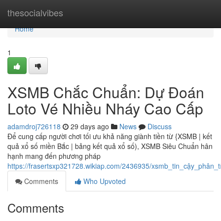
Home
thesocialvibes
Home
1
XSMB Chắc Chuẩn: Dự Đoán
Loto Vé Nhiều Nháy Cao Cấp
adamdroj726118
29 days ago
News
Discuss
Để cung cấp người chơi tối ưu khả năng giành tiền từ {XSMB | kết
quả xổ số miền Bắc | bảng kết quả xổ số), XSMB Siêu Chuẩn hân
hạnh mang đến phương pháp
https://frasertsxp321728.wikiap.com/2436935/xsmb_tin_cậy_phân_
Comments
Who Upvoted
Comments