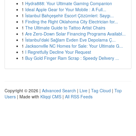
1
Hydra888: Your Ultimate Gaming Companion
1
Ideal Apple Gear for Your Mobile : A Full...
1
İstanbul Bahçeşehir Escort Çözümleri: Saygı...
1
Finding the Right Oklahoma City Electrician for...
1
The Ultimate Guide to Tattoo Artist Chairs
1
Are Zero-Down Solar Financing Programs Availabl...
1
İstanbul'daki Sağlam Evden Eve Depolama Ç...
1
Jacksonville NC Homes for Sale: Your Ultimate G...
1
I Regretfully Decline Your Request
1
Buy Gold Finger Ram Scrap : Speedy Delivery ...
Copyright © 2026 |
Advanced Search
|
Live
|
Tag Cloud
|
Top
Users
| Made with
Kliqqi CMS
|
All RSS Feeds